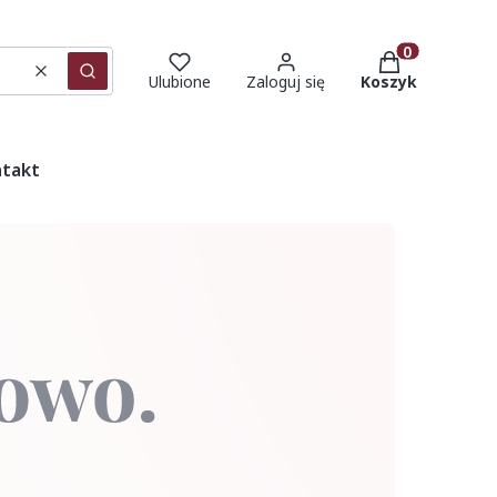
Produkty w ko
Wyczyść
Szukaj
Ulubione
Zaloguj się
Koszyk
takt