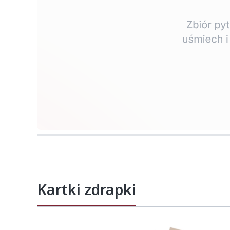
Naciśnij Enter lub spację, aby otworzyć str
Kartki zdrapki