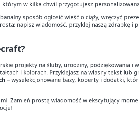
ki którym w kilka chwil przygotujesz personalizowan
ebanalny sposób ogłosić wieść o ciąży, wręczyć pre
osta: napisz wiadomość, przyklej naszą zdrapkę i pa
ecraft?
rskie projekty na śluby, urodziny, podziękowania i w
ałtach i kolorach. Przyklejasz na własny tekst lub gr
ch
– wyselekcjonowane bazy, koperty i dodatki, które
eniami. Zamień prostą wiadomość w ekscytujący mome
ocje!