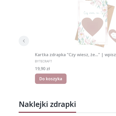
Kartka zdrapka "Czy wiesz, że..." | wpis
PRODUCENT
BYTECRAFT
Cena
19,90 zł
Do koszyka
Naklejki zdrapki