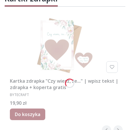
Kartka zdrapka "Czy wiesz, że..." | wpisz tekst |
zdrapka + koperta gratis
PRODUCENT
BYTECRAFT
Cena
19,90 zł
Do koszyka