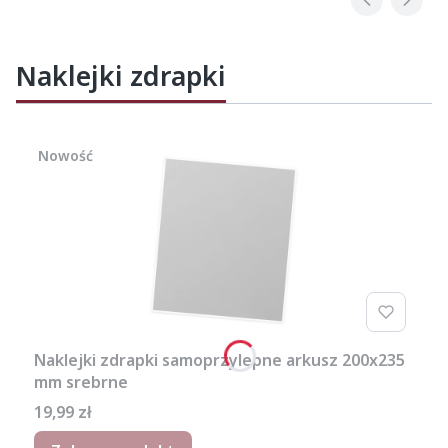
Naklejki zdrapki
Nowość
Naklejki zdrapki samoprzylepne arkusz 200x235
mm srebrne
Cena
19,99 zł