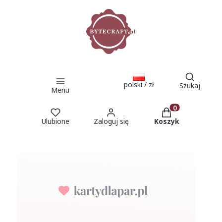
Otwórz 
polski / zł
Szukaj
Menu
Produkty w kosz
Ulubione
Zaloguj się
Koszyk