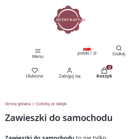
Otwórz 
polski / zł
Szukaj
Menu
Produkty w kosz
Ulubione
Zaloguj się
Koszyk
Strona główna
Ozdoby ze sklejki
Zawieszki do samochodu
Zawieszki do samochodu
to nie tylko