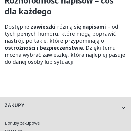
Różnorodność napisów – coś
dla każdego
Dostępne
zawieszki
różnią się
napisami
– od
tych pełnych humoru, które mogą poprawić
nastrój, po takie, które przypominają o
ostrożności i bezpieczeństwie
. Dzięki temu
można wybrać zawieszkę, która najlepiej pasuje
do danej osoby lub sytuacji.
Linki w stopce
ZAKUPY
Bonusy zakupowe