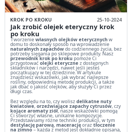
KROK PO KROKU
25-10-2024
Jak zrobić olejek eteryczny krok
po kroku
Tworzenie
własnych olejków eterycznych
w
domu to doskonały sposób na wprowadzenie
naturalnych zapachów
do codziennego życia, bez
potrzeby sięgania po sklepowe produkty. Nasz
przewodnik krok po kroku
pomoże Ci
przygotować
olejki eteryczne
z dostępnych
składników i narzędzi, nawet jeśli jesteś
początkujący w tej dziedzinie. W artykule
znajdziesz wskazówki, jak wybrać najlepsze
rośliny, odpowiednią metodę produkcji, a także
jak dbać o jakość olejków, aby służyły Ci przez
długi czas.
Bez względu na to, czy wolisz
delikatne nuty
kwiatowe
,
orzeźwiające zapachy cytrusów
, czy
kojące aromaty ziół
, nasze wskazówki pomogą
Ci stworzyć własne, unikalne kompozycje.
Przedstawiamy różne techniki produkcji, w tym
destylację parową
,
macerację
oraz
tłoczenie
na zimno
– każda z metod jest dokładnie opisana,