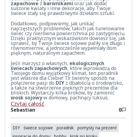
zapachowe
z
barwnikami
oraz jak dodać
suszone kwiaty i inne dekoracje, aby Twoje
świece stały się prawdziwymi dziełami sztuki.
Dodatkowo, podpowiemy, jak unikać
najczęstszych problemów, takich jak tunelowanie
świec czy nierówna powierzchnia po zastygnięciu.
Dzięki praktycznym wskazówkom dowiesz się, jak
sprawić, by Twoje świece sojowe paliły się długo i
równomiernie, a jednocześnie wypełniały dom
pięknym, naturalnym zapachem.
Jeśli marzysz o własnych,
ekologicznych
świecach zapachowych
, które wprowadzą do
Twojego domu wyjątkowy klimat, ten poradnik
jest właśnie dla Ciebie! To świetny sposób na
połączenie pasji do
DIY
z dbałością o środowisko,
a także na stworzenie pięknych prezentów dla
bliskich. Wystarczy kilka kroków, by zamienić
wosk sojowy
w domowy, pachnący luksus.
Czytaj całość
Sebastian
0
DIY
świece sojowe
poradnik
pomysły na prezent
inspiracje do domu
hobby
krok po kroku