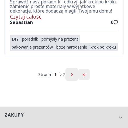
Sprawdź nasz poradnik i odkryj, jak krok po kroku
zamienić proste materiały w wyjątkowe
dekoracje, które dodadzą magii Twojemu domu!
Czytaj całość
Sebastian
0
DIY
poradnik
pomysły na prezent
pakowanie prezentów
boże narodzenie
krok po kroku
Strona
z 2
Przejdź do ostatnie
Linki w stopce
ZAKUPY