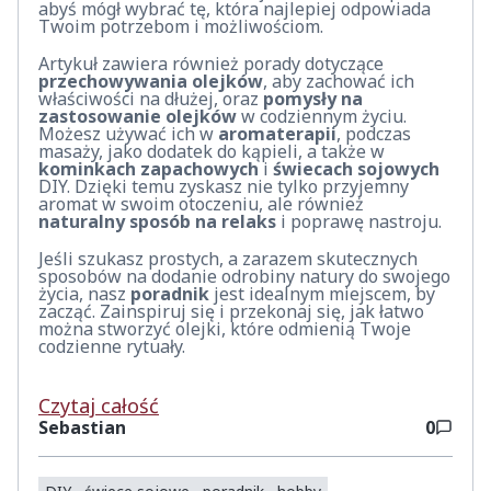
abyś mógł wybrać tę, która najlepiej odpowiada
Twoim potrzebom i możliwościom.
Artykuł zawiera również porady dotyczące
przechowywania olejków
, aby zachować ich
właściwości na dłużej, oraz
pomysły na
zastosowanie olejków
w codziennym życiu.
Możesz używać ich w
aromaterapii
, podczas
masaży, jako dodatek do kąpieli, a także w
kominkach zapachowych
i
świecach sojowych
DIY. Dzięki temu zyskasz nie tylko przyjemny
aromat w swoim otoczeniu, ale również
naturalny sposób na relaks
i poprawę nastroju.
Jeśli szukasz prostych, a zarazem skutecznych
sposobów na dodanie odrobiny natury do swojego
życia, nasz
poradnik
jest idealnym miejscem, by
zacząć. Zainspiruj się i przekonaj się, jak łatwo
można stworzyć olejki, które odmienią Twoje
codzienne rytuały.
Czytaj całość
Sebastian
0