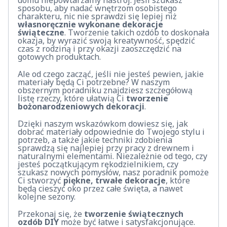
sposobu, aby nadać wnętrzom osobistego
charakteru, nic nie sprawdzi się lepiej niż
własnoręcznie wykonane dekoracje
świąteczne
. Tworzenie takich ozdób to doskonała
okazja, by wyrazić swoją kreatywność, spędzić
czas z rodziną i przy okazji zaoszczędzić na
gotowych produktach.
Ale od czego zacząć, jeśli nie jesteś pewien, jakie
materiały będą Ci potrzebne? W naszym
obszernym poradniku znajdziesz szczegółową
listę rzeczy, które ułatwią Ci
tworzenie
bożonarodzeniowych dekoracji
.
Dzięki naszym wskazówkom dowiesz się, jak
dobrać materiały odpowiednie do Twojego stylu i
potrzeb, a także jakie techniki zdobienia
sprawdzą się najlepiej przy pracy z drewnem i
naturalnymi elementami. Niezależnie od tego, czy
jesteś początkującym rękodzielnikiem, czy
szukasz nowych pomysłów, nasz poradnik pomoże
Ci stworzyć
piękne, trwałe dekoracje
, które
będą cieszyć oko przez całe święta, a nawet
kolejne sezony.
Przekonaj się, że
tworzenie świątecznych
ozdób DIY
może być łatwe i satysfakcjonujące.