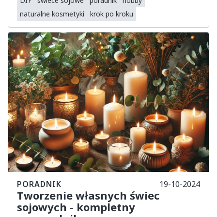
DIY
świece sojowe
poradnik
hobby
naturalne kosmetyki
krok po kroku
PORADNIK
19-10-2024
Tworzenie własnych świec
sojowych - kompletny