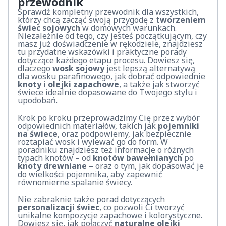
przewodnik
Sprawdź kompletny przewodnik dla wszystkich,
którzy chcą zacząć swoją przygodę z
tworzeniem
świec sojowych
w domowych warunkach.
Niezależnie od tego, czy jesteś początkującym, czy
masz już doświadczenie w rękodziele, znajdziesz
tu przydatne wskazówki i praktyczne porady
dotyczące każdego etapu procesu. Dowiesz się,
dlaczego
wosk sojowy
jest lepszą alternatywą
dla wosku parafinowego, jak dobrać odpowiednie
knoty
i
olejki zapachowe
, a także jak stworzyć
świece idealnie dopasowane do Twojego stylu i
upodobań.
Krok po kroku przeprowadzimy Cię przez wybór
odpowiednich materiałów, takich jak
pojemniki
na świece
, oraz podpowiemy, jak bezpiecznie
roztapiać wosk i wylewać go do form. W
poradniku znajdziesz też informacje o różnych
typach knotów – od
knotów bawełnianych
po
knoty drewniane
– oraz o tym, jak dopasować je
do wielkości pojemnika, aby zapewnić
równomierne spalanie świecy.
Nie zabraknie także porad dotyczących
personalizacji świec
, co pozwoli Ci tworzyć
unikalne kompozycje zapachowe i kolorystyczne.
Dowiesz się, jak połączyć
naturalne olejki