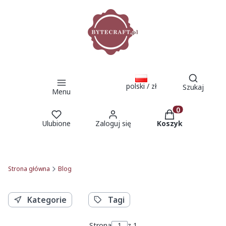
Otwórz 
polski / zł
Szukaj
Menu
Produkty w kosz
Ulubione
Zaloguj się
Koszyk
Strona główna
Blog
Kategorie
Tagi
Strona
z 1