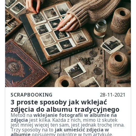
SCRAPBOOKING
28-11-2021
3 proste sposoby jak wklejać
zdjęcia do albumu tradycyjnego
Metod na
wklejanie fotografii w albumie na
zdjęcia
jest kilka. Każda z nich, mimo iż skutek
jest mniej więcej ten sam, jest jednak trochę inna.
Trzy sposoby na to
jak umieścić zdjęcia w
albumie
opisujemy pokrótce w tym artykule.