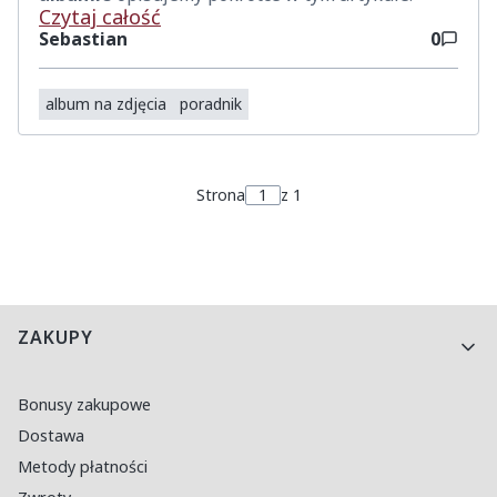
Czytaj całość
Sebastian
0
album na zdjęcia
poradnik
Strona
z 1
Linki w stopce
ZAKUPY
Bonusy zakupowe
Dostawa
Metody płatności