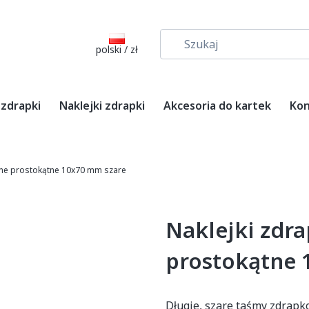
polski / zł
 zdrapki
Naklejki zdrapki
Akcesoria do kartek
Kon
pne prostokątne 10x70 mm szare
Naklejki zdr
prostokątne 
Długie, szare taśmy zdrap