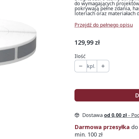
do wymagających projektów
pokrywają pełne zdania, h
loteriach oraz materiałach
Przejdź do pełnego opisu
Cena
129,99 zł
Ilość
kpl.
D
Dostawa
od 0,00 zł
- Po
Darmowa przesyłka
do
min. 100 zł