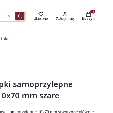
Produkty w ko
Wyczyść
Szukaj
Ulubione
Zaloguj się
Koszyk
takt
apki samoprzylepne
10x70 mm szare
kowe samoprzylepne 10x70 mm stworzone głównie