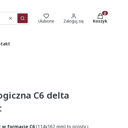
Produkty w ko
Wyczyść
Szukaj
Ulubione
Zaloguj się
Koszyk
takt
ogiczna C6 delta
t
t w formacie C6
(114x162 mm) to prosty i