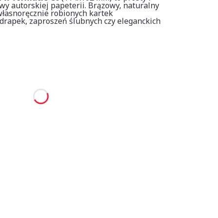
y autorskiej papeterii. Brązowy, naturalny
własnoręcznie robionych kartek
zdrapek, zaproszeń ślubnych czy eleganckich
tu:
 różnić się ceną