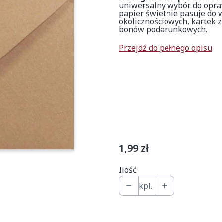
uniwersalny wybór do opraw
papier świetnie pasuje do 
okolicznościowych, kartek 
bonów podarunkowych.
Przejdź do pełnego opisu
Wybierz wariant produk
Poszczególne warianty mogą
*
Ilość w komplecie
Wybierz
Cena
1,99 zł
Ilość
kpl.