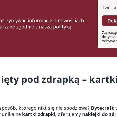
Twój ad
z otrzymywać informacje o nowościach i
Doł
arzane zgodnie z naszą
polityką
Zapisują
dotycząc
odbywa s
ęty pod zdrapką – kartki
posób, którego nikt się nie spodziewa?
Bytecraft
t
y unikalne
kartki zdrapki
, oferujemy
naklejki do zd