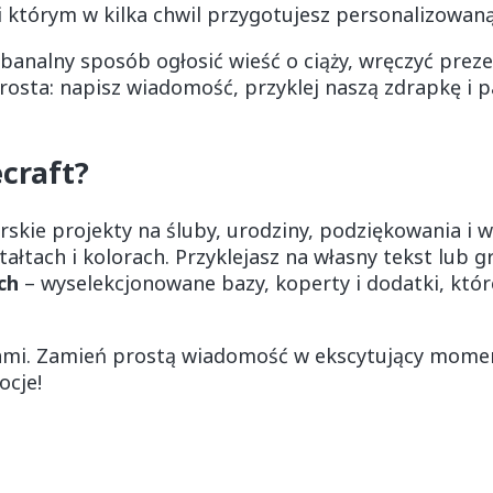
ki którym w kilka chwil przygotujesz personalizowan
ebanalny sposób ogłosić wieść o ciąży, wręczyć pre
osta: napisz wiadomość, przyklej naszą zdrapkę i pa
ecraft?
rskie projekty na śluby, urodziny, podziękowania i w
ałtach i kolorach. Przyklejasz na własny tekst lub gr
ch
– wyselekcjonowane bazy, koperty i dodatki, które
eniami. Zamień prostą wiadomość w ekscytujący mome
ocje!