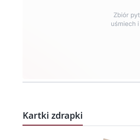
Naciśnij Enter lub spację, aby otworzyć str
Kartki zdrapki