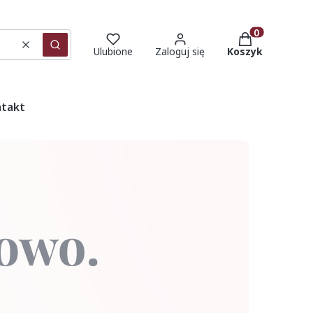
Produkty w ko
Wyczyść
Szukaj
Ulubione
Zaloguj się
Koszyk
takt