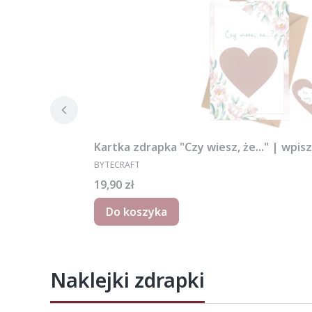
Kartka zdrapka "Czy wiesz, że..." | wpis
PRODUCENT
BYTECRAFT
Cena
19,90 zł
Do koszyka
Naklejki zdrapki