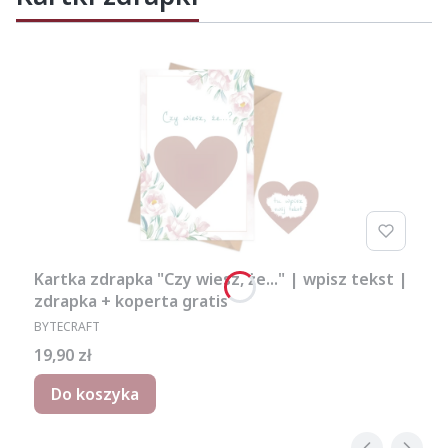
Kartka zdrapka "Czy wiesz, że..." | wpisz tekst |
zdrapka + koperta gratis
PRODUCENT
BYTECRAFT
Cena
19,90 zł
Do koszyka