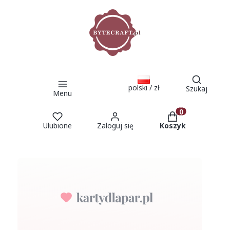
Otwórz 
polski / zł
Szukaj
Menu
Produkty w kosz
Ulubione
Zaloguj się
Koszyk