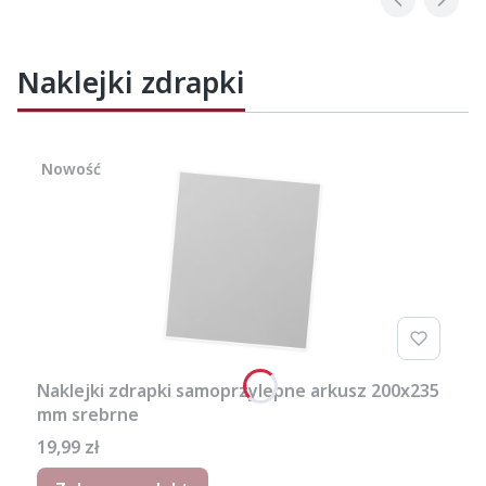
Naklejki zdrapki
Nowość
Naklejki zdrapki samoprzylepne arkusz 200x235
mm srebrne
Cena
19,99 zł