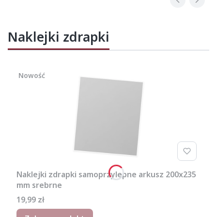
Naklejki zdrapki
Nowość
Naklejki zdrapki samoprzylepne arkusz 200x235
mm srebrne
Cena
19,99 zł