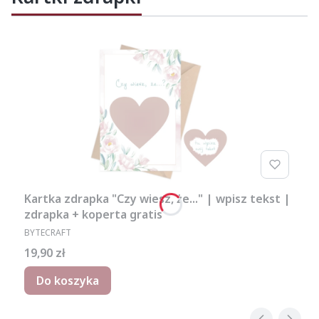
Kartka zdrapka "Czy wiesz, że..." | wpisz tekst |
zdrapka + koperta gratis
PRODUCENT
BYTECRAFT
Cena
19,90 zł
Do koszyka