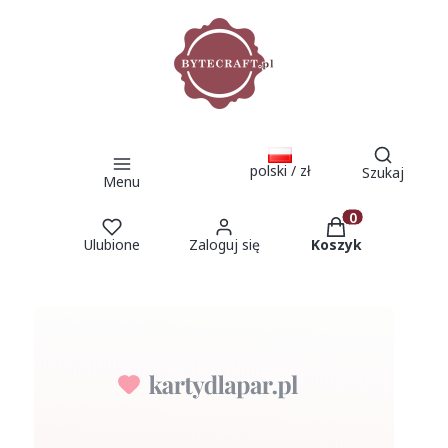
Otwórz 
polski / zł
Szukaj
Menu
Produkty w kosz
Ulubione
Zaloguj się
Koszyk