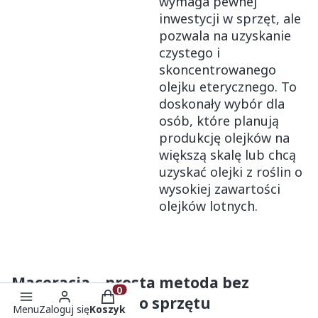
wymaga pewnej
inwestycji w sprzęt, ale
pozwala na uzyskanie
czystego i
skoncentrowanego
olejku eterycznego. To
doskonały wybór dla
osób, które planują
produkcję olejków na
większą skalę lub chcą
uzyskać olejki z roślin o
wysokiej zawartości
olejków lotnych.
Maceracja – prosta metoda bez
Produkty w koszyku: 0. Zobacz szczeg
specjalistycznego sprzętu
Menu
Zaloguj się
Koszyk