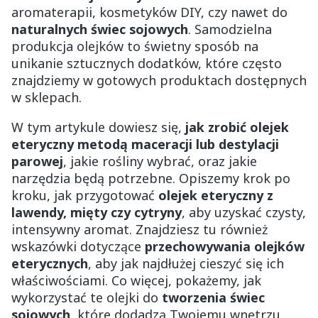
aromaterapii, kosmetyków DIY, czy nawet do
naturalnych świec sojowych
. Samodzielna
produkcja olejków to świetny sposób na
unikanie sztucznych dodatków, które często
znajdziemy w gotowych produktach dostępnych
w sklepach.
W tym artykule dowiesz się,
jak zrobić olejek
eteryczny metodą maceracji lub destylacji
parowej
, jakie rośliny wybrać, oraz jakie
narzędzia będą potrzebne. Opiszemy krok po
kroku, jak przygotować
olejek eteryczny z
lawendy, mięty czy cytryny
, aby uzyskać czysty,
intensywny aromat. Znajdziesz tu również
wskazówki dotyczące
przechowywania olejków
eterycznych
, aby jak najdłużej cieszyć się ich
właściwościami. Co więcej, pokażemy, jak
wykorzystać te olejki do
tworzenia świec
sojowych
, które dodadzą Twojemu wnętrzu