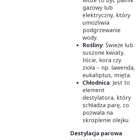
Może to być palnik
gazowy lub
elektryczny, który
umożliwia
podgrzewanie
wody.
Rośliny
: Świeże lub
suszone kwiaty,
liście, kora czy
zioła – np. lawenda,
eukaliptus, mięta.
Chłodnica
: Jest to
element
destylatora, który
schładza parę, co
pozwala na
skroplenie olejku.
Destylacja parowa