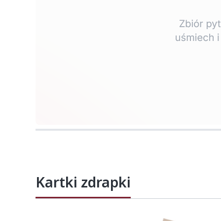
Naciśnij Enter lub spację, aby otworzyć str
Kartki zdrapki