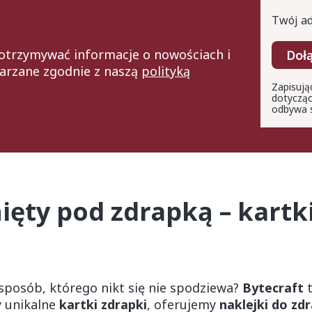
Twój ad
z otrzymywać informacje o nowościach i
Doł
arzane zgodnie z naszą
polityką
Zapisują
dotycząc
odbywa s
ęty pod zdrapką – kartki
posób, którego nikt się nie spodziewa?
Bytecraft
t
y unikalne
kartki zdrapki
, oferujemy
naklejki do zd