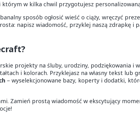
ki którym w kilka chwil przygotujesz personalizowan
ebanalny sposób ogłosić wieść o ciąży, wręczyć pre
osta: napisz wiadomość, przyklej naszą zdrapkę i pa
ecraft?
rskie projekty na śluby, urodziny, podziękowania i w
ałtach i kolorach. Przyklejasz na własny tekst lub gr
ch
– wyselekcjonowane bazy, koperty i dodatki, które
eniami. Zamień prostą wiadomość w ekscytujący mome
ocje!