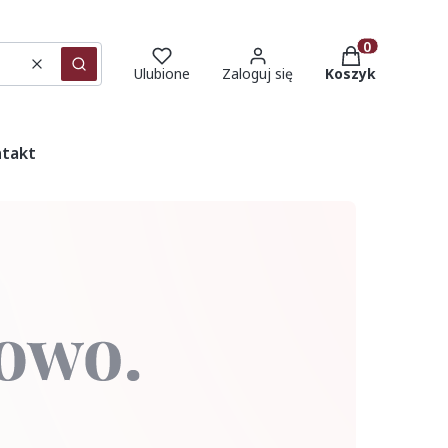
Produkty w ko
Wyczyść
Szukaj
Ulubione
Zaloguj się
Koszyk
takt