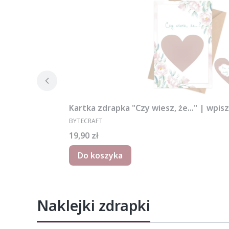
Kartka zdrapka "Czy wiesz, że..." | wpis
PRODUCENT
BYTECRAFT
Cena
19,90 zł
Do koszyka
Naklejki zdrapki